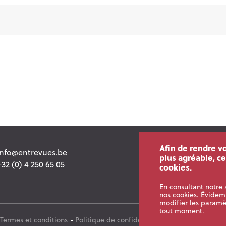
Afin de rendre vo
info@entrevues.be
plus agréable, ce
+32 (0) 4 250 65 05
cookies.
En consultant notre 
nos cookies. Évide
modifier les paramè
tout moment.
Termes et conditions
Politique de confidentialité
Cookies