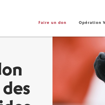
Faire un don
Opération V
don
 des