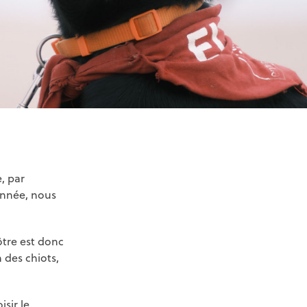
, par
’année, nous
ôtre est donc
 des chiots,
sir le