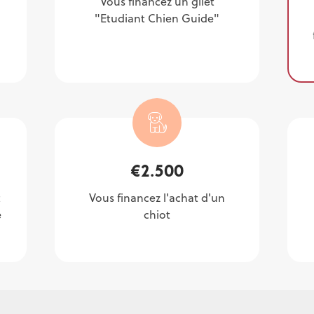
Vous financez un gilet
"Etudiant Chien Guide"
€
2.500
t
Vous financez l'achat d'un
e
chiot